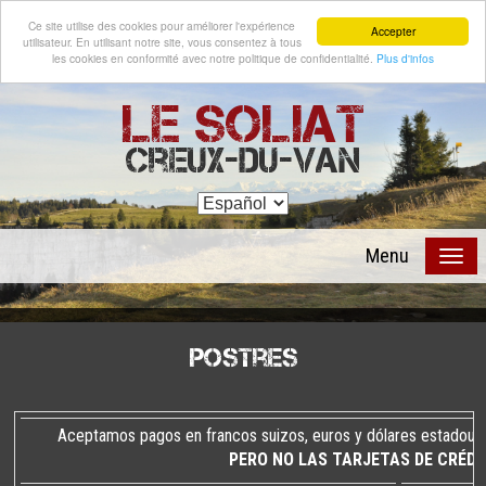
Ce site utilise des cookies pour améliorer l'expérience
Accepter
utilisateur. En utilisant notre site, vous consentez à tous
les cookies en conformité avec notre politique de confidentialité.
Plus d'infos
Le Soliat
Creux-du-Van
Menu
Postres
Aceptamos pagos en francos suizos, euros y dólares estadoun
PERO NO LAS TARJETAS DE CRÉDI