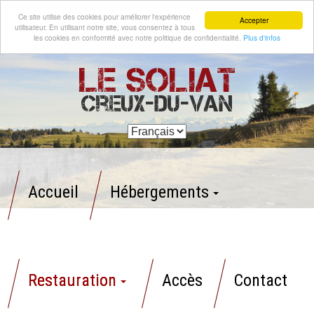
Ce site utilise des cookies pour améliorer l'expérience
Accepter
utilisateur. En utilisant notre site, vous consentez à tous
les cookies en conformité avec notre politique de confidentialité.
Plus d'infos
Le Soliat
Creux-du-Van
Accueil
Hébergements
Restauration
Accès
Contact