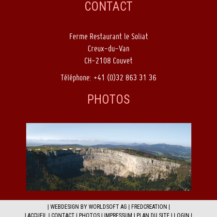
CONTACT
Ferme Restaurant le Soliat
Creux-du-Van
CH-2108 Couvet
Téléphone: +41 (0)32 863 31 36
PHOTOS
|
WEBDESIGN BY WORLDSOFT AG
|
FREDCREATION
|
|
ACCUEIL
|
CONTACT
|
PHOTOS
|
IMPRESSUM
|
PLAN DU SITE
|
LOGIN
|