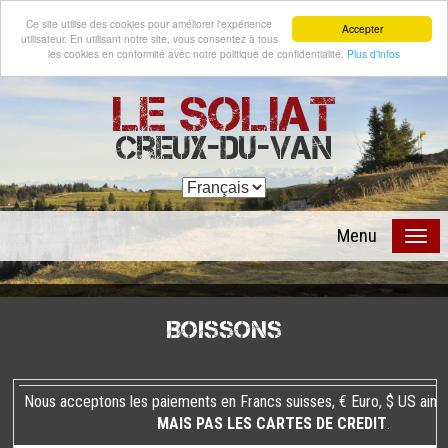
Ce site utilise des cookies pour améliorer l'expérience
Accepter
utilisateur. En utilisant notre site, vous consentez à tous
les cookies en conformité avec notre politique de confidentialité.
Plus d'infos
Le Soliat
Creux-du-Van
Menu
Boissons
Nous acceptons les paiements en Francs suisses, € Euro, $ US ains
MAIS PAS LES CARTES DE CREDIT
.