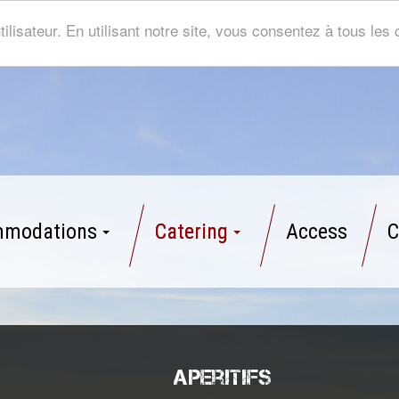
tilisateur. En utilisant notre site, vous consentez à tous le
modations
Catering
Access
C
Aperitifs