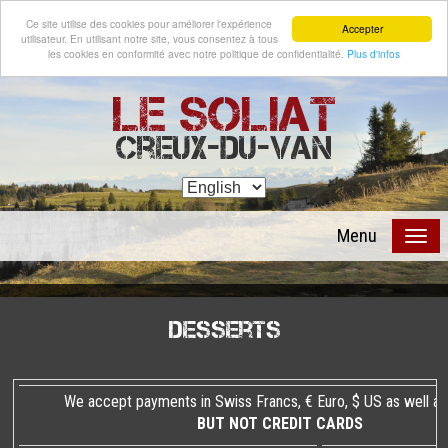
Ce site utilise des cookies pour améliorer l'expérience
Accepter
utilisateur. En utilisant notre site, vous consentez à tous
les cookies en conformité avec notre politique de confidentialité.
Plus d'infos
Le Soliat
Creux-du-Van
Menu
Desserts
We accept payments in Swiss Francs, € Euro, $ US as well a
BUT NOT CREDIT CARDS