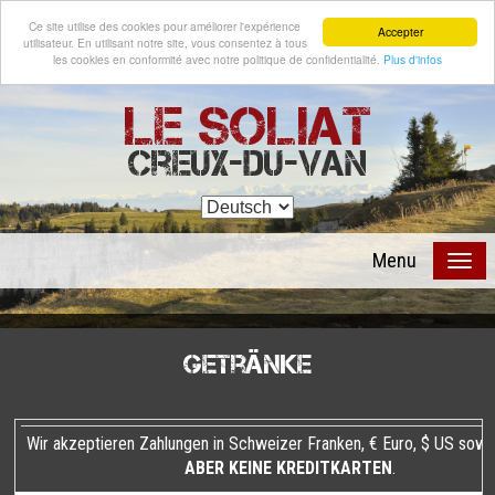
Ce site utilise des cookies pour améliorer l'expérience
Accepter
utilisateur. En utilisant notre site, vous consentez à tous
les cookies en conformité avec notre politique de confidentialité.
Plus d'infos
Le Soliat
Creux-du-Van
Menu
Getränke
Wir akzeptieren Zahlungen in Schweizer Franken, € Euro, $ US sow
ABER KEINE KREDITKARTEN
.