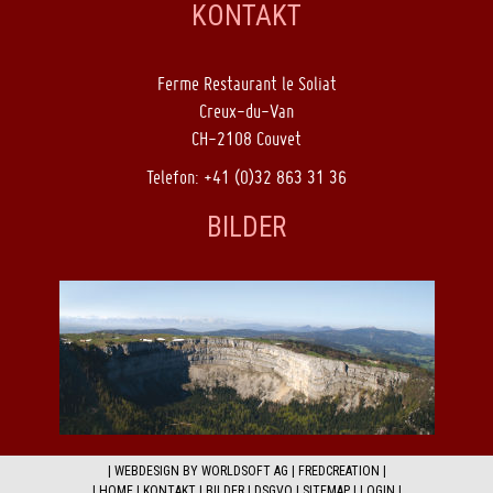
KONTAKT
Ferme Restaurant le Soliat
Creux-du-Van
CH-2108 Couvet
Telefon: +41 (0)32 863 31 36
BILDER
|
WEBDESIGN BY WORLDSOFT AG
|
FREDCREATION
|
|
HOME
|
KONTAKT
|
BILDER
|
DSGVO
|
SITEMAP
|
LOGIN
|