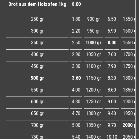
Brot aus dem Holzofen 1kg
8.00
250 gr
1.80
900 gr
6.50
1550 gr
300 gr
2.20
950 gr
6.90
1600 gr
350 gr
2.50
1000 gr
8.00
1650 gr
400 gr
2.90
1050 gr
7.60
1700 gr
450 gr
3.30
1100 gr
7.90
1750 gr
500 gr
3.60
1150 gr
8.30
1800 gr
550 gr
4.00
1200 gr
8.60
1850 gr
600 gr
4.30
1250 gr
9.00
1900 gr
650 gr
4.70
1300 gr
9.40
1950 gr
700 gr
5.00
1350 gr
9.70
2000 gr
750 gr
5.40
1400 gr
10.10
2050 gr