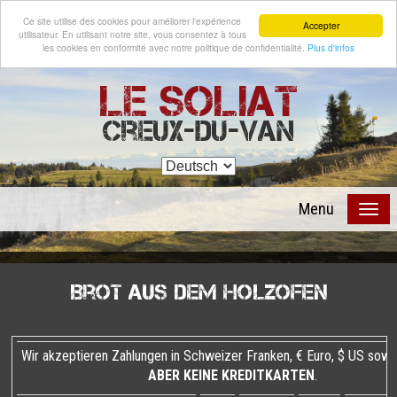
Ce site utilise des cookies pour améliorer l'expérience
Accepter
utilisateur. En utilisant notre site, vous consentez à tous
les cookies en conformité avec notre politique de confidentialité.
Plus d'infos
Le Soliat
Creux-du-Van
Menu
Brot aus dem Holzofen
Wir akzeptieren Zahlungen in Schweizer Franken, € Euro, $ US sow
ABER KEINE KREDITKARTEN
.