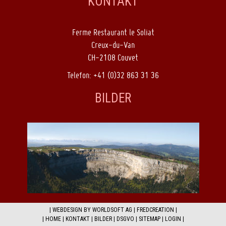
KONTAKT
Ferme Restaurant le Soliat
Creux-du-Van
CH-2108 Couvet
Telefon: +41 (0)32 863 31 36
BILDER
|
WEBDESIGN BY WORLDSOFT AG
|
FREDCREATION
|
|
HOME
|
KONTAKT
|
BILDER
|
DSGVO
|
SITEMAP
|
LOGIN
|